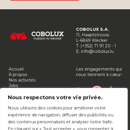
COBOLUX S.A.
11, Haaptstrooss
L-6869 Wecker
T. (+352) 71 91 20 - 1
E.
info@cobolux.lu
Accueil
Les engagements qui
À propos
nous tiennent à cœur :
Nos activités
Jobs
Contact
Nous respectons votre vie privée.
Nous utilisons des cookies pour améliorer votre
expérience de navigation, diffuser des publicités ou
des contenus personnalisés et analyser notre trafic.
En cliquant sur « Tout accepter », vous consentez à