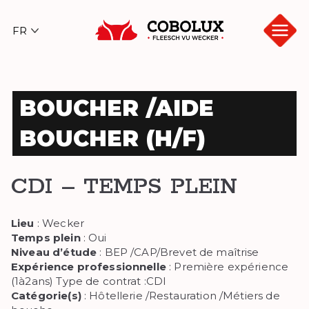
Aller
au
contenu
Cob
olux
BOUCHER /AIDE
BOUCHER (H/F)
CDI – TEMPS PLEIN
Lieu
: Wecker
Temps plein
: Oui
Niveau d’étude
: BEP /CAP/Brevet de maîtrise
Expérience professionnelle
: Première expérience
(1à2ans) Type de contrat :CDI
Catégorie(s)
: Hôtellerie /Restauration /Métiers de