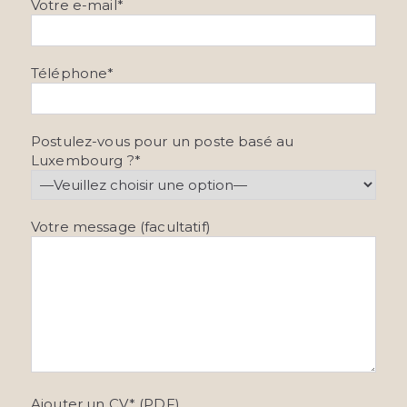
Votre e-mail*
e
u
i
l
Téléphone*
l
e
z
Postulez-vous pour un poste basé au
l
Luxembourg ?*
a
i
s
s
Votre message (facultatif)
e
r
c
e
c
h
a
m
p
Ajouter un CV* (PDF)