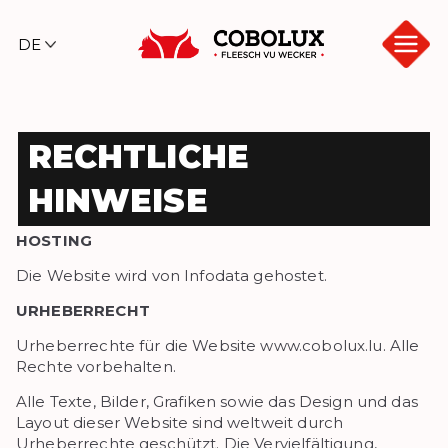
Zum
Inhalt
springen
Cob
olux
RECHTLICHE
HINWEISE
HOSTING
Die Website wird von Infodata gehostet.
URHEBERRECHT
Urheberrechte für die Website www.cobolux.lu. Alle
Rechte vorbehalten.
Alle Texte, Bilder, Grafiken sowie das Design und das
Layout dieser Website sind weltweit durch
Urheberrechte geschützt. Die Vervielfältigung,