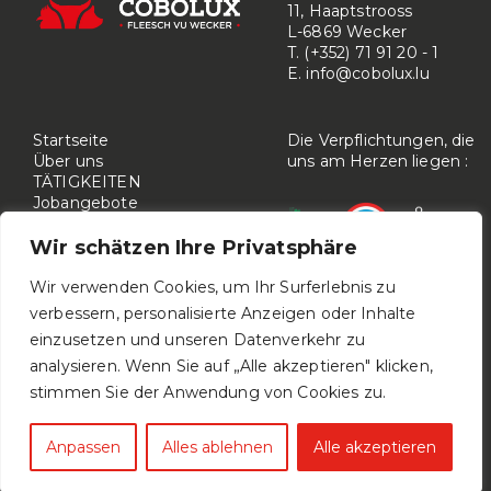
11, Haaptstrooss
L-6869 Wecker
T. (+352) 71 91 20 - 1
E.
info@cobolux.lu
Startseite
Die Verpflichtungen, die
Über uns
uns am Herzen liegen :
TÄTIGKEITEN
Jobangebote
KONTAKTIEREN SIE UNS
Wir schätzen Ihre Privatsphäre
Wir verwenden Cookies, um Ihr Surferlebnis zu
verbessern, personalisierte Anzeigen oder Inhalte
einzusetzen und unseren Datenverkehr zu
analysieren. Wenn Sie auf „Alle akzeptieren" klicken,
stimmen Sie der Anwendung von Cookies zu.
© 2026
Cobolux
- Powered by wait: agency -
Anpassen
Alles ablehnen
Alle akzeptieren
Datenschutzrichtlinie
-
Rechtliche Hinweise