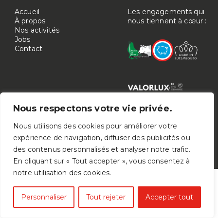
Accueil
Les engagements qui
À propos
nous tiennent à cœur :
Nos activités
Jobs
Contact
Nous respectons votre vie privée.
Nous utilisons des cookies pour améliorer votre
expérience de navigation, diffuser des publicités ou
© 2026
Cobolux
- Powered by wait: agency -
des contenus personnalisés et analyser notre trafic.
Politique de confidentialité
-
Mentions légales
En cliquant sur « Tout accepter », vous consentez à
notre utilisation des cookies.
Personnaliser
Tout rejeter
Accepter tout