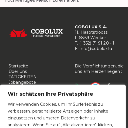
hochwertiges Fleisch zu erhalten.
COBOLUX S.A.
11, Haaptstrooss
L-6869 Wecker
T. (+352) 71 91 20 - 1
E.
info@cobolux.lu
Startseite
Die Verpflichtungen, die
Über uns
uns am Herzen liegen :
TÄTIGKEITEN
Jobangebote
KONTAKTIEREN SIE UNS
Wir schätzen Ihre Privatsphäre
Wir verwenden Cookies, um Ihr Surferlebnis zu
verbessern, personalisierte Anzeigen oder Inhalte
einzusetzen und unseren Datenverkehr zu
analysieren. Wenn Sie auf „Alle akzeptieren" klicken,