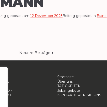
SMANN
trag gepostet am
12 Dezember 2023
Beitrag gepostet in
Brand
Neuere Beiträge
RAGSNAVIGATI
S.A.
Startseite
trooss
Über uns
cker
TÄTIGKEITEN
 91 20 - 1
Jobangebote
bolux.lu
KONTAKTIEREN SIE UNS