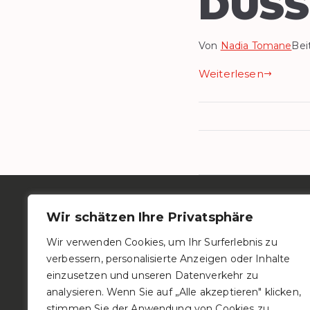
DUS
Von
Nadia Tomane
Bei
Weiterlesen
BEIT
Wir schätzen Ihre Privatsphäre
COBOLUX 
11, Haapts
Wir verwenden Cookies, um Ihr Surferlebnis zu
L-6869 We
verbessern, personalisierte Anzeigen oder Inhalte
T. (+352) 71
einzusetzen und unseren Datenverkehr zu
E.
info@co
analysieren. Wenn Sie auf „Alle akzeptieren" klicken,
stimmen Sie der Anwendung von Cookies zu.